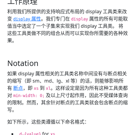
工作原理
利用我们所提供的支持响应式布局的 display 工具类来改
变
属性
。我们专门在
属性的所有可能取
display
display
值当中选定了一个子集来实现我们 display 工具类。 将
这些工具类做不同的组合从而可以实现你所需要的各种效
果。
Notation
如果 display 属性相关的工具类名称中间没有与断点相关
的缩写（即 sm、md、lg、xl 等）的话，则能够影响所
有
断点
，即
到
。这样设定是因为所有这种工具类都
xs
xl
对
及以上尺寸起作用，因此不受媒体查询
min-width: 0;
的限制。然而，其余针对断点的工具类就会包含断点的缩
写。
如下所示，这些类遵循以下命名格式：
for
.d-{value}
xs