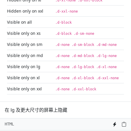
.d-xl-none .d-xxl-block
Hidden only on xxl
.d-xxl-none
Visible on all
.d-block
Visible only on xs
.d-block .d-sm-none
Visible only on sm
.d-none .d-sm-block .d-md-none
Visible only on md
.d-none .d-md-block .d-lg-none
Visible only on lg
.d-none .d-lg-block .d-xl-none
Visible only on xl
.d-none .d-xl-block .d-xxl-none
Visible only on xxl
.d-none .d-xxl-block
在 lg 及更大尺寸的屏幕上隐藏
HTML