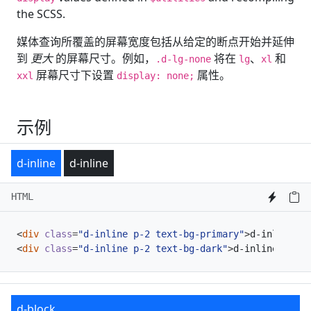
the SCSS.
媒体查询所覆盖的屏幕宽度包括从给定的断点开始并延伸
到
更大
的屏幕尺寸。例如，
将在
、
和
.d-lg-none
lg
xl
屏幕尺寸下设置
属性。
xxl
display: none;
示例
d-inline
d-inline
HTML
<
div
class
=
"d-inline p-2 text-bg-primary"
>
d-inline
</
d
<
div
class
=
"d-inline p-2 text-bg-dark"
>
d-inline
</
div
>
d-block