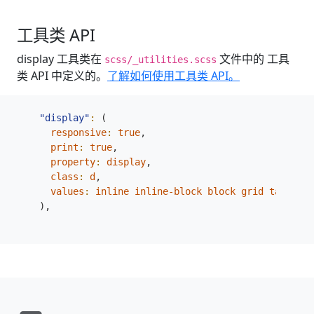
工具类 API
display 工具类在
文件中的 工具
scss/_utilities.scss
类 API 中定义的。
了解如何使用工具类 API。
"display"
:
(
responsive
:
true
,
print
:
true
,
property
:
display
,
class
:
d
,
values
:
inline
inline-block
block
grid
table
ta
),