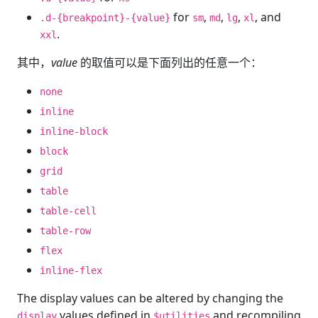
for
,
,
,
, and
.d-{breakpoint}-{value}
sm
md
lg
xl
.
xxl
其中，
value
的取值可以是下面列出的任意一个：
none
inline
inline-block
block
grid
table
table-cell
table-row
flex
inline-flex
The display values can be altered by changing the
values defined in
and recompiling
display
$utilities