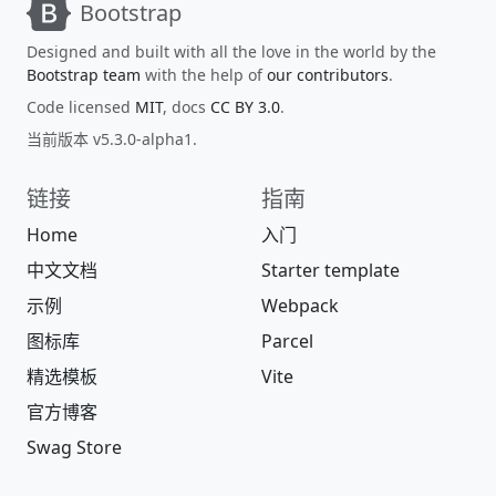
Bootstrap
Designed and built with all the love in the world by the
Bootstrap team
with the help of
our contributors
.
Code licensed
MIT
, docs
CC BY 3.0
.
当前版本 v5.3.0-alpha1.
链接
指南
Home
入门
中文文档
Starter template
示例
Webpack
图标库
Parcel
精选模板
Vite
官方博客
Swag Store