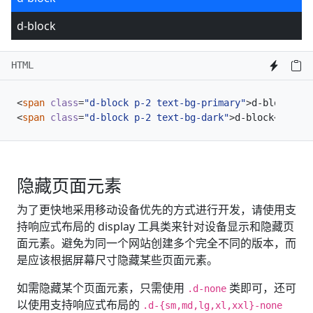
d-block
HTML
<
span
class
=
"d-block p-2 text-bg-primary"
>
d-block
</
sp
<
span
class
=
"d-block p-2 text-bg-dark"
>
d-block
</
span
>
隐藏页面元素
为了更快地采用移动设备优先的方式进行开发，请使用支
持响应式布局的 display 工具类来针对设备显示和隐藏页
面元素。避免为同一个网站创建多个完全不同的版本，而
是应该根据屏幕尺寸隐藏某些页面元素。
如需隐藏某个页面元素，只需使用
类即可，还可
.d-none
以使用支持响应式布局的
.d-{sm,md,lg,xl,xxl}-none