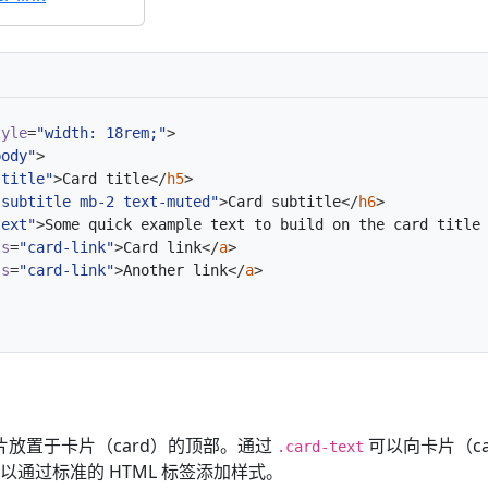
tyle
=
"width: 18rem;"
>
body"
>
-title"
>
Card title
</
h5
>
-subtitle mb-2 text-muted"
>
Card subtitle
</
h6
>
text"
>
Some quick example text to build on the card title
ss
=
"card-link"
>
Card link
</
a
>
ss
=
"card-link"
>
Another link
</
a
>
放置于卡片（card）的顶部。通过
可以向卡片（c
.card-text
以通过标准的 HTML 标签添加样式。