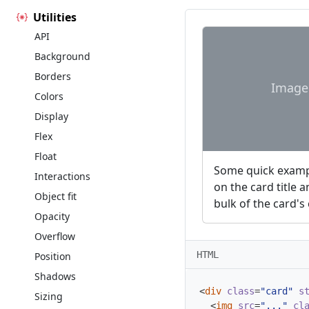
Utilities
API
Background
Borders
Image
Colors
Display
Flex
Float
Some quick exampl
Interactions
on the card title 
Object fit
bulk of the card's
Opacity
Overflow
HTML
Position
Shadows
<
div
class
=
"card"
s
Sizing
<
img
src
=
"..."
cl