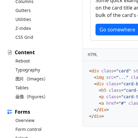
Some quick exampl
Columns
on the card title 
Gutters
bulk of the card's
Utilities
Z-index
Go somewhere
CSS Grid
Content
HTML
Reboot
Typography
<
div
class
=
"card"
s
<
img
src
=
"..."
cl
图片（Images）
<
div
class
=
"card-
Tables
<
h5
class
=
"card
画像（Figures）
<
p
class
=
"card-
<
a
href
=
"#"
cla
</
div
>
Forms
</
div
>
Overview
Form control