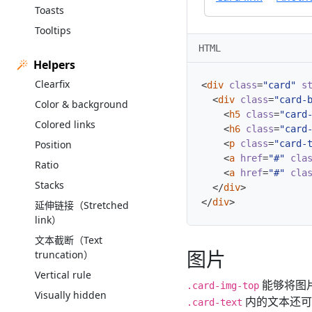
Toasts
Tooltips
HTML
Helpers
Clearfix
<
div
class
=
"card"
s
<
div
class
=
"card-
Color & background
<
h5
class
=
"card
Colored links
<
h6
class
=
"card
Position
<
p
class
=
"card-
<
a
href
=
"#"
cla
Ratio
<
a
href
=
"#"
cla
Stacks
</
div
>
</
div
>
延伸链接（Stretched
link）
文本截断（Text
图片
truncation）
Vertical rule
能够将图片
.card-img-top
Visually hidden
内的文本还可
.card-text