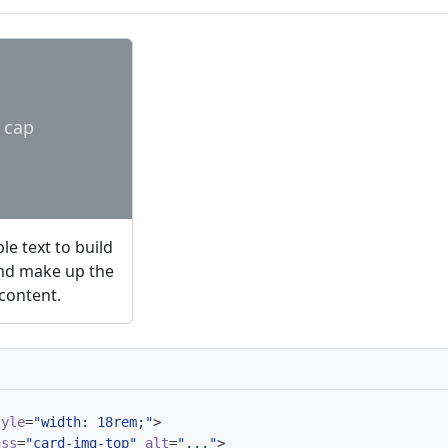
 cap
e text to build
and make up the
 content.
tyle
=
"width: 18rem;"
>
ass
=
"card-img-top"
alt
=
"..."
>