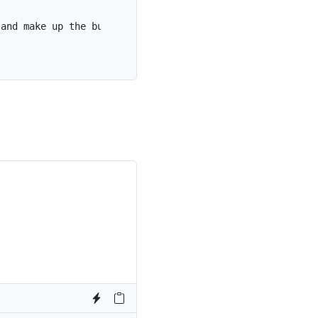
 and make up the bulk of the card's content.
</
p
>