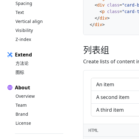
Spacing
<
div
class
=
"card-
<
p
class
=
"card-
Text
</
div
>
Vertical align
</
div
>
Visibility
Z-index
列表组
Extend
Create lists of content i
方法论
图标
An item
About
Overview
A second item
Team
A third item
Brand
License
HTML