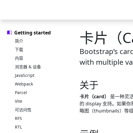
Skip to main content
Skip to docs navigation
中文文档
示例
图标库
精选模板
官方博客
卡片（Ca
Getting started
简介
Bootstrap’s car
下载
内容
with multiple va
浏览器 & 设备
JavaScript
关于
Webpack
Parcel
卡片（card）
是一种灵活
Vite
的 display 支持。如果
可访问性
略图（thumbnails）
RFS
RTL