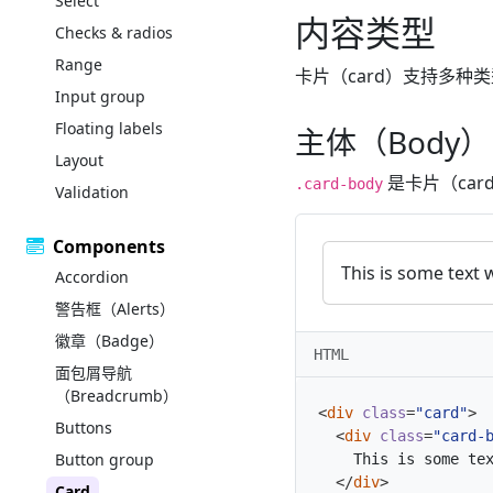
Select
内容类型
Checks & radios
Range
卡片（card）支持多
Input group
Floating labels
主体（Body
Layout
是卡片（ca
.card-body
Validation
Components
This is some text 
Accordion
警告框（Alerts）
徽章（Badge）
HTML
面包屑导航
（Breadcrumb）
<
div
class
=
"card"
>
Buttons
<
div
class
=
"card-
Button group
</
div
>
Card