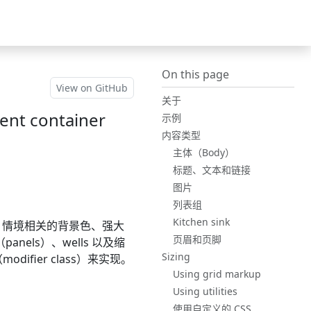
Bootstrap
(switch to othe
v5.3
On this page
View on GitHub
关于
tent container
示例
内容类型
主体（Body）
标题、文本和链接
图片
列表组
Kitchen sink
、情境相关的背景色、强大
页眉和页脚
anels）、wells 以及缩
Sizing
ifier class）来实现。
Using grid markup
Using utilities
使用自定义的 CSS