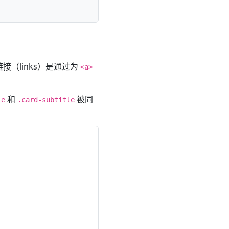
（links）是通过为
<a>
和
被同
le
.card-subtitle