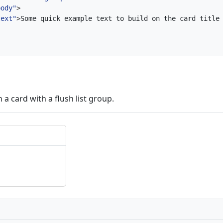
body"
>
text"
>
Some quick example text to build on the card title
n a card with a flush list group.