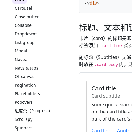
</
div
>
Carousel
Close button
标题、文本和
Collapse
Dropdowns
卡片（card）的标题是
List group
标签添加
类
.card-link
Modal
副标题（Subtitles）是
Navbar
时放在
内，则
.card-body
Navs & tabs
Offcanvas
Pagination
Card title
Placeholders
Card subtitle
Popovers
Some quick exampl
进度条（Progress）
on the card title 
bulk of the card's
Scrollspy
Spinners
Card link
Anothe