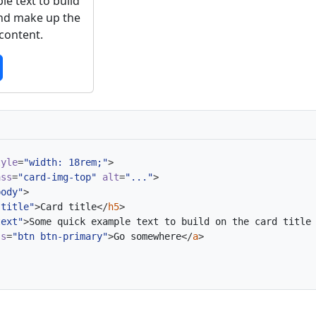
e text to build
and make up the
 content.
tyle
=
"width: 18rem;"
>
ass
=
"card-img-top"
alt
=
"..."
>
body"
>
-title"
>
Card title
</
h5
>
text"
>
Some quick example text to build on the card title
ss
=
"btn btn-primary"
>
Go somewhere
</
a
>