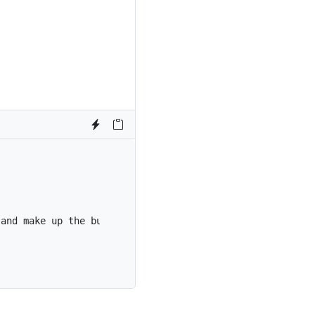
 and make up the bulk of the card's content.
</
p
>