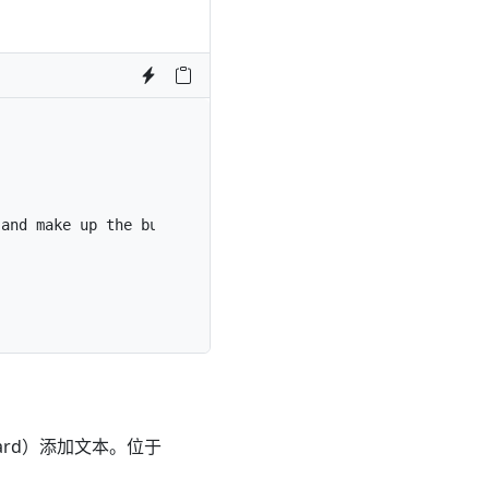
 and make up the bulk of the card's content.
</
p
>
ard）添加文本。位于